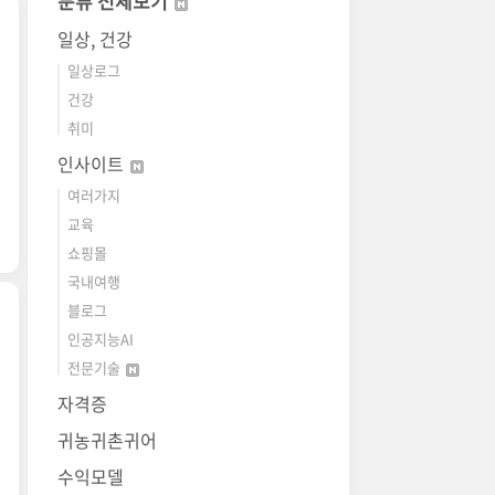
분류 전체보기
일상, 건강
일상로그
건강
취미
인사이트
여러가지
교육
쇼핑몰
국내여행
블로그
인공지능AI
전문기술
자격증
귀농귀촌귀어
수익모델