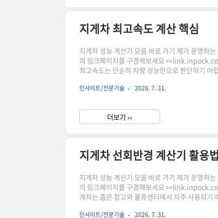
지게차 최고속도 계산 핵심
지게차 성능 계산기 모음 바로 가기 제가 운영하는 상점
의 링크페이지를 구경해보세요 👀link.inpock
최고속도는 단순히 차량 성능만으로 판단하기 어렵습니
장 속도는 달라질 수 있습니다. 지게차 최고속도 
인사이트/전문기술
2026. 7. 31.
도구입니다.지게차 최고속도 계산이 중요한 이유지
같은 장비라도 빈차일 때와 적재했을 때의 움직임이
더보기 ››
지게차 선회반경 계산기 활용법
지게차 성능 계산기 모음 바로 가기 제가 운영하는 상점
의 링크페이지를 구경해보세요 👀link.inpoc
게차는 좁은 창고와 물류센터에서 자주 사용되기 
경을 정확히 계산하면 필요한 통로폭을 예측할 수 
인사이트/전문기술
2026. 7. 31.
회반경 계산기의 특징과 활용 방법, 그리고 작업 