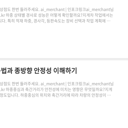
도 한번 들러주세요. ai_merchant | 인포크링크ai_merchant님
.co.kr 하중 상태별 경사로 성능은 어떻게 확인할까요?지게차 작업에서는
. 특히 적재 하중, 경사각, 등판속도는 장비 선택과 작업 계획에 중
중 상태별 최대 등판각도와 등판속도를 간편하게 확인할 수 있도록 돕
이유쿠팡링크 클릭하시어, 주문하시면 저에게 많은 도움이 됩니다. 감
으로, 이에 따른 일정액의 수수료를 제공받습니다."..
용법과 종방향 안정성 이해하기
도 한번 들러주세요. ai_merchant | 인포크링크ai_merchant님
.co.kr 하중중심과 축간거리가 안전성에 미치는 영향은 무엇일까요?지게
안정도입니다. 하중중심의 위치와 축간거리에 따라 차량의 안정성이 크
 기준을 이해하는 것이 중요합니다. 이번 글에서는 지게차 전후안정도의 개
하는 방법까지 함께 알아보겠습니다.전후안정도란 무엇인가쿠팡링크 클
 감사합니다."이 포스팅은 쿠팡 파트너스 활동의 일환으..