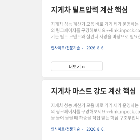
지게차 틸트압력 계산 핵심
지게차 성능 계산기 모음 바로 가기 제가 운영하는 상점
의 링크페이지를 구경해보세요 👀link.inpock.
기는 틸트 모멘트와 실린더 사양을 바탕으로 필요한
유압계산, 실린더사양, 기구해석을 함께 살펴볼 때
인사이트/전문기술
2026. 8. 6.
클릭하시어, 주문하시면 저에게 많은 도움이 됩니다
른 일정액의 수수료를 제공받습니다." 지게차는 단
더보기 ››
지게차 마스트 강도 계산 핵심
지게차 성능 계산기 모음 바로 가기 제가 운영하는 상점
의 링크페이지를 구경해보세요 👀link.inpock
을 들어 올릴 때 하중을 직접 받는 핵심 구조부입니다
구조 조건을 함께 살펴야 안정적인 해석이 가능합니
인사이트/전문기술
2026. 8. 6.
을 검토하는 데 도움을 주는 도구입니다.마스트 강
로 얼마나 큰 힘을 견디는지는 쉽게 체감하기 어렵