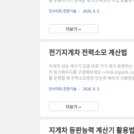
를 운용하거나 설계할 때 최고속도는 작업 효율과
동력 구조가 다르기 때문에 속도 특성도 달라집니다
인사이트/전문기술
2026. 8. 5.
리고 속도 분석 시 확인해야 할 주요 항목을 살
빠르게 이동하는 성능만을 의미하지 않습니다.작업장
더보기 ››
전기지게차 전력소모 계산법
지게차 성능 계산기 모음 바로 가기 제가 운영하는 상점
의 링크페이지를 구경해보세요 👀link.inpoc
를 운영할 때 전력소모량은 단순한 배터리 사용량을
지게차 전력소모량 계산기는 작업시간, 부하 조건
인사이트/전문기술
2026. 8. 3.
도움을 주는 계산 페이지입니다.전기지게차 운영
때문에 작업량이 늘어날수록 전력 사용량이 운영비용
더보기 ››
지게차 등판능력 계산기 활용