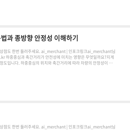
전과 적재 작업을 수행합니다.선회반경이 크면 넓..
용법과 종방향 안정성 이해하기
도 한번 들러주세요. ai_merchant | 인포크링크ai_merchant님
.co.kr 하중중심과 축간거리가 안전성에 미치는 영향은 무엇일까요?지게
안정도입니다. 하중중심의 위치와 축간거리에 따라 차량의 안정성이 크
 기준을 이해하는 것이 중요합니다. 이번 글에서는 지게차 전후안정도의 개
하는 방법까지 함께 알아보겠습니다.전후안정도란 무엇인가쿠팡링크 클
 감사합니다."이 포스팅은 쿠팡 파트너스 활동의 일환으..
도 한번 들러주세요. ai_merchant | 인포크링크ai_merchant님