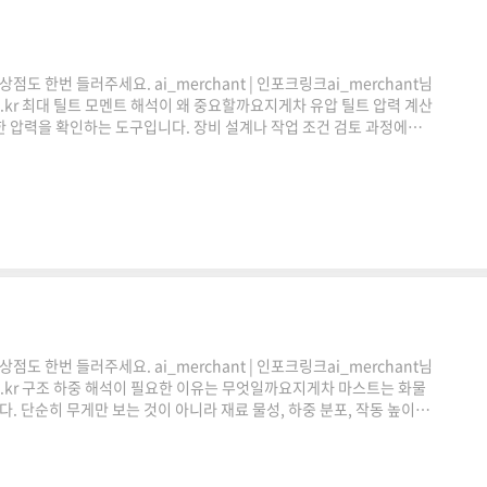
도 한번 들러주세요. ai_merchant | 인포크링크ai_merchant님
co.kr 최대 틸트 모멘트 해석이 왜 중요할까요지게차 유압 틸트 압력 계산
 압력을 확인하는 도구입니다. 장비 설계나 작업 조건 검토 과정에서
 유용하게 활용할 수 있습니다.틸트 압력 계산이 필요한 순간쿠팡링크
. 감사합니다."이 포스팅은 쿠팡 파트너스 활동의 일환으로, 이에 따
순히 화물을 들어 올리는 장비가 아닙니다.마스..
도 한번 들러주세요. ai_merchant | 인포크링크ai_merchant님
.co.kr 구조 하중 해석이 필요한 이유는 무엇일까요지게차 마스트는 화물
. 단순히 무게만 보는 것이 아니라 재료 물성, 하중 분포, 작동 높이,
다. 지게차 마스트 강도 계산기는 이러한 요소를 바탕으로 구조 하중
도 계산이 중요한 이유지게차 작업에서 마스트는 눈에 잘 띄지만, 실제
습니다.화물이 올라가는 순간.마스트에는 굽..