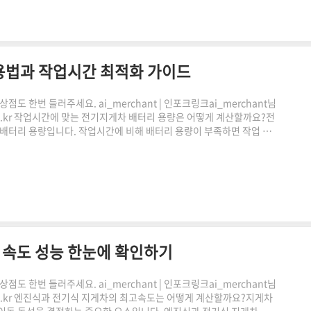
용법과 작업시간 최적화 가이드
도 한번 들러주세요. ai_merchant | 인포크링크ai_merchant님
.co.kr 작업시간에 맞는 전기지게차 배터리 용량은 어떻게 계산할까요?전
 배터리 용량입니다. 작업시간에 비해 배터리 용량이 부족하면 작업 효
 계획 수립에 불필요한 부담이 될 수 있습니다. 지게차 배터리 용량 계
터리 용량을 계산할 수 있도록 도와주는 도구입니다.아래 페이지로 들어
.vehiclecalc..
속도 성능 한눈에 확인하기
도 한번 들러주세요. ai_merchant | 인포크링크ai_merchant님
.co.kr 엔진식과 전기식 지게차의 최고속도는 어떻게 계산할까요?지게차