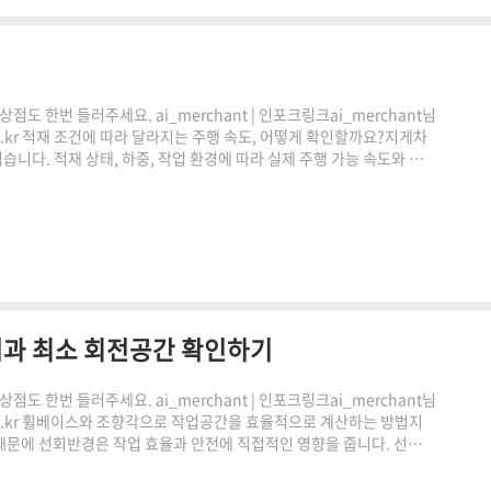
도 한번 들러주세요. ai_merchant | 인포크링크ai_merchant님
.co.kr 적재 조건에 따라 달라지는 주행 속도, 어떻게 확인할까요?지게차
다. 적재 상태, 하중, 작업 환경에 따라 실제 주행 가능 속도와 권
계산기는 이러한 조건을 바탕으로 적재 상황별 속도 분석에 도움을 주는
게차는 일반 차량과 달리 화물을 들어 올린 상태로 움직입니다.그래서
 다릅니다.특히 하중이 커질수록 가속, 감속..
과 최소 회전공간 확인하기
도 한번 들러주세요. ai_merchant | 인포크링크ai_merchant님
k.co.kr 휠베이스와 조향각으로 작업공간을 효율적으로 계산하는 방법지
때문에 선회반경은 작업 효율과 안전에 직접적인 영향을 줍니다. 선회반
있고, 창고 레이아웃 설계에도 도움이 됩니다. 이번 글에서는 지게차 선
공간 계획 시 고려해야 할 사항을 알아보겠습니다.지게차 선회반경이 중