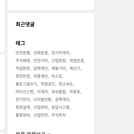
최근댓글
태그
안전운행
선회반경
전기지게차
주식매매
안전거리
산업현장
작업반경
작업현장
압력계산
제동거리
계산기
회전반경
하중계산
마스트
블로그글쓰기
작업공간
최고속도
라이선스쩐
지게차
유보통합
하중표
전기전자
디지털전환
공학계산
회로설계
산업장비
유압시스템
물류장비
산업안전
주식투자