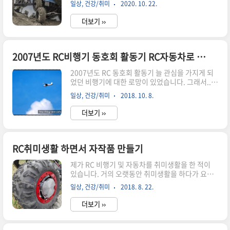
일상, 건강/취미
2020. 10. 22.
을 적어 봅니다. ​자작 제품은...RC 몬스터 트럭의
등판 및 견인력을 키우기 위한 무게추 자작 제품입
더보기 ››
니다.​처음 시작해 본 자작기 제품으로서 몇 가지 더
있지만, 제일 먼저 본 제품이 관심이 가서 링크해 봅
니다. RC 서밋 몬스터트럭 등판능력 견인능력 향상
무게추 : 테크노하비[테크노하비] 기술과 취미의
2007년도 RC비행기 동호회 활동기 RC자동차로 종목을 바꾸었지만 아직도 비행기에 대한 로망이 꿈틀하네요
직접적 연결로 흥미로운 제품을 판매하는 엔지니어
2007년도 RC 동호회 활동기 늘 관심을 가지게 되
쇼핑몰smartstore.naver.com 서밋 몬스터 트럭
었던 비행기에 대한 로망이 있었습니다. 그래서..
등판능력을 키우기 위한 무게추 "이 포스팅은 쿠팡
결혼을 하고 난 후 그 활동을 시작하게 되었답니다.
파트너스 활동의 일환으로, 이에 따른 일정액의 수
일상, 건강/취미
2018. 10. 8.
이제 와서 자료를 들추어 보니 이런 사진과 영상들
수료를 제공받습니다." RC 몬스터 트..
이 있네요. 2007년도 여름부터 반짝 RC 비행기 동
더보기 ››
호회 가입을 하면서 신나게 비행기를 날렸던 기억
이 있습니다. 주말이면 늘 동호회 분들과 만나서 조
으고 조립하고 비행기 날려먹고 그랬었죠.. 지금은
이분들 무엇을 하고 있을지 궁금하네요. 그 시절 비
RC취미생활 하면서 자작품 만들기
행기 날릴 장소가 없어서 찾아다니고 했었는데.. 푸
제가 RC 비행기 및 자동차를 취미생활을 한 적이
른 가을 하늘을 맞으며 저 멀리 100여 미터 상공을
있습니다. 거의 오랫동안 취미생활을 하다가 요즘
조종기 하나만으로 날 수 있다는 그 기분은 정말 멋
은 접어서 집에서 그냥 보관만 하고 있지만요. 갑자
집니다. 아직도 처녀비행을 했던 이 비행기는 집에
일상, 건강/취미
2018. 8. 22.
기 문득 그동안 만든 자작품이 생각이 나서 이렇게
잘 보관이 되어 있는데, 우리 아들, 딸한테 조종기
올려보네요. 혹시나 필요하신 분이 꼭~!!! 있으시
맡겨..
더보기 ››
다면 공급도 고려해 볼 수 있겠네요. 첫번째: 서밋
몬스터 트럭 등판능력을 키우기 위한 무게추 두번
째: 서밋 하부 보호를 위한 스키드플레이트 세번째: