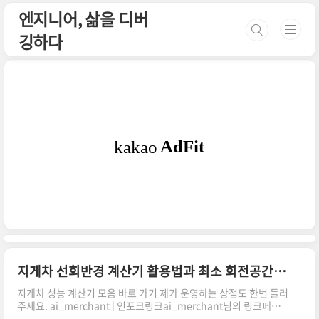
본문 바로가기
엔지니어, 삶을 디버
깅하다
지게차 선회반경 계산기 활용법과 최소 회전공간 확인하기
지게차 성능 계산기 모음 바로 가기 제가 운영하는 상점도 한번 들러
주세요. ai_merchant | 인포크링크ai_merchant님의 링크페이
지를 구경해보세요 👀link.inpock.co.kr 휠베이스와 조향각으로