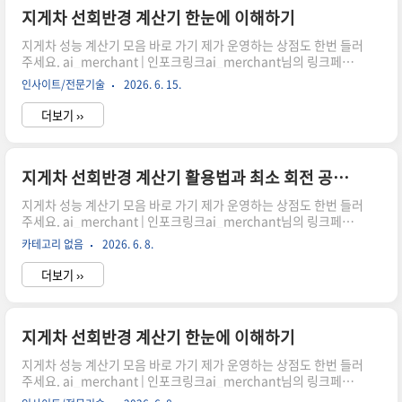
공간 계획 시 고려해야 할 사항을 알아보겠습니다.지게차 선회반경
지게차 선회반경 계산기 한눈에 이해하기
이 중요한 이유 지게차는 제한된 공간에서 반복적으로 회전과 적재
지게차 성능 계산기 모음 바로 가기 제가 운영하는 상점도 한번 들러
작업을 수행합니다.선회반경이 크면 넓..
주세요. ai_merchant | 인포크링크ai_merchant님의 링크페이
지를 구경해보세요 👀link.inpock.co.kr 최소 회전 공간 어떻게 계
인사이트/전문기술
2026. 6. 15.
산할까?지게차 작업 시 가장 중요한 요소 중 하나는 바로 회전 공간
입니다. 좁은 창고나 물류 현장에서 효율적으로 움직이기 위해서는
더보기 ››
정확한 선회반경 계산이 필수입니다. 이 글에서는 휠베이스와 조향
각을 기반으로 최소 회전반경을 이해하고 계산기 활용 방법까지 자
연스럽게 살펴보겠습니다.선회반경이 중요한 이유쿠팡링크 클릭하
시어, 주문하시면 저에게 많은 도움이 됩니다. 감사합니다."이 포스
지게차 선회반경 계산기 활용법과 최소 회전 공간 확인하기
팅은 쿠팡 파트너스 활동의 일환으로, 이에 따른 일정액의 수수료를
지게차 성능 계산기 모음 바로 가기 제가 운영하는 상점도 한번 들러
제공받습니다." 지게차를 실제로 운..
주세요. ai_merchant | 인포크링크ai_merchant님의 링크페이
지를 구경해보세요 👀link.inpock.co.kr 휠베이스와 조향각으로
카테고리 없음
2026. 6. 8.
보는 지게차 회전 공간 계산지게차 작업에서 중요한 요소 중 하나는
얼마나 좁은 공간에서도 안정적으로 회전할 수 있는지 확인하는 일
더보기 ››
입니다. 이번 글에서는 지게차 선회반경 계산기가 어떤 방식으로 활
용되는지, 왜 작업 전 회전 공간 확인이 중요한지, 그리고 휠베이스
와 조향각을 바탕으로 최소 회전반경을 계산할 때 어떤 점을 함께 살
펴봐야 하는지 정리해드립니다.지게차 선회반경 계산기가 필요한
지게차 선회반경 계산기 한눈에 이해하기
이유지게차는 단순히 앞으로 이동하는 장비가 아닙니다. 창고 안 통
지게차 성능 계산기 모음 바로 가기 제가 운영하는 상점도 한번 들러
로를 돌고, 적재 구역에서 방향을 바꾸고..
주세요. ai_merchant | 인포크링크ai_merchant님의 링크페이
지를 구경해보세요 👀link.inpock.co.kr 최소 회전 공간 어떻게 계