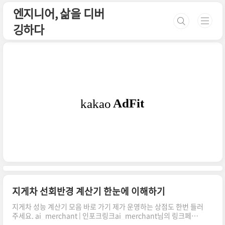
본문 바로가기
엔지니어, 삶을 디버
깅하다
지게차 선회반경 계산기 한눈에 이해하기
지게차 성능 계산기 모음 바로 가기 제가 운영하는 상점도 한번 들러
주세요. ai_merchant | 인포크링크ai_merchant님의 링크페이
지를 구경해보세요 👀link.inpock.co.kr 최소 회전 공간 어떻게 계