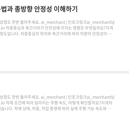
용법과 종방향 안정성 이해하기
도 한번 들러주세요. ai_merchant | 인포크링크ai_merchant님
.co.kr 하중중심과 축간거리가 안전성에 미치는 영향은 무엇일까요?지게
안정도입니다. 하중중심의 위치와 축간거리에 따라 차량의 안정성이 크
 기준을 이해하는 것이 중요합니다. 이번 글에서는 지게차 전후안정도의 개
하는 방법까지 함께 알아보겠습니다.전후안정도란 무엇인가쿠팡링크 클
 감사합니다."이 포스팅은 쿠팡 파트너스 활동의 일환으..
도 한번 들러주세요. ai_merchant | 인포크링크ai_merchant님
.co.kr 적재 조건에 따라 달라지는 주행 속도, 어떻게 확인할까요?지게차
다. 적재 상태, 하중, 작업 환경에 따라 실제 주행 가능 속도와 권
계산기는 이러한 조건을 바탕으로 적재 상황별 속도 분석에 도움을 주는
게차는 일반 차량과 달리 화물을 들어 올린 상태로 움직입니다.그래서
 다릅니다.특히 하중이 커질수록 가속, 감속..