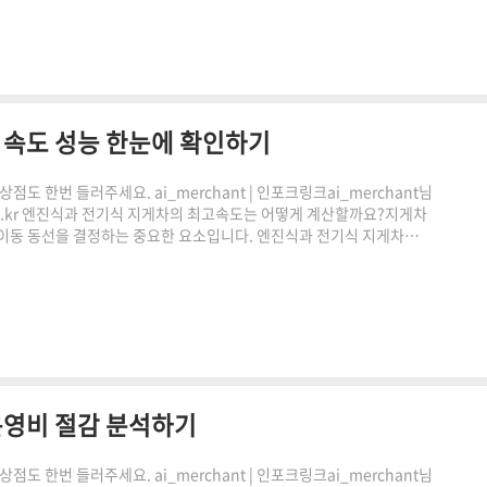
감사합니다."이 포스팅은 쿠팡 파트너스 활동의 일환으..
속도 성능 한눈에 확인하기
도 한번 들러주세요. ai_merchant | 인포크링크ai_merchant님
.co.kr 엔진식과 전기식 지게차의 최고속도는 어떻게 계산할까요?지게차
 이동 동선을 결정하는 중요한 요소입니다. 엔진식과 전기식 지게차는
. 이번 글에서는 지게차 주행최고속도 계산기의 특징과 활용 방법, 그
펴보겠습니다.지게차 최고속도가 중요한 이유지게차의 최고속도는 단순히
 규모와 이동 거리, 적재 상태에 따라 필요한 속도 범..
운영비 절감 분석하기
도 한번 들러주세요. ai_merchant | 인포크링크ai_merchant님