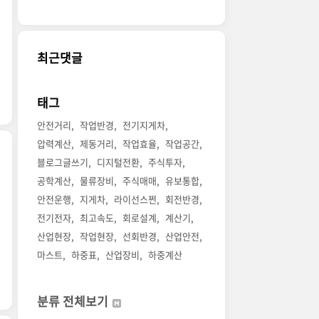
최근댓글
태그
안전거리
작업반경
전기지게차
압력계산
제동거리
작업효율
작업공간
블로그글쓰기
디지털전환
주식투자
공학계산
물류장비
주식매매
유보통합
안전운행
지게차
라이선스쩐
회전반경
전기전자
최고속도
회로설계
계산기
산업현장
작업현장
선회반경
산업안전
마스트
하중표
산업장비
하중계산
분류 전체보기