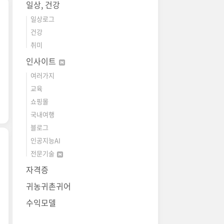
일상, 건강
일상로그
건강
취미
인사이트
여러가지
교육
쇼핑몰
국내여행
블로그
인공지능AI
전문기술
자격증
귀농귀촌귀어
수익모델