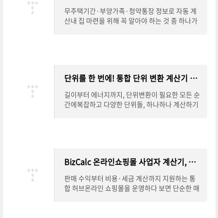
무주택기간·부양가족·청약통장 정보로 자동 계
산내 집 마련을 위해 꼭 알아야 하는 것 중 하나가
바로 주택청약 가점제입니다. 하지만 항목이 다양
하다 보니 직접 계산하려면 번거롭고 헷갈리
단위를 한 번에! 통합 단위 변환 계산기 완벽 안내
길이부터 에너지까지, 단위변환이 필요한 모든 순
간에복잡하고 다양한 단위들, 하나하나 계산하기
참 번거로우셨죠?길이, 면적, 부피는 물론 속도,
압력, 에너지, 온도까지.이제는 하나의 계산
BizCalc 온라인쇼핑몰 사업자 계산기, 수익과 세금까지 한 번에
판매 수익부터 비용·세금 계산까지 지원하는 통
합 허브온라인 쇼핑몰을 운영하다 보면 단순한 매
출 계산을 넘어, 순수익과 세금까지 꼼꼼히 따져봐
야 안정적인 사업 운영이 가능합니다. BizCalc