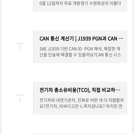
0월 12일까지 무료 개방경기 수원화성의 아름다
운 야경이 빛과 기술로 다시 태어납니다.2025년
9월 27일(토)부터 10월 12일(일)까지 총 16일간
열리는 *
CAN 통신 계산기 | J1939 PGN과 CAN ID, 이젠 쉽게 변환하세요
SAE J1939 기반 CAN ID·PGN 해석, 복잡한 계
산을 단숨에 해결할 수 있을까요?CAN 통신 시스
템을 설계하거나 분석할 때 가장 어렵고 헷갈리는
부분 중 하나가 바로 CAN ID와 PGN의 변환입니
다. 특히 SAE J1939
전기차 총소유비용(TCO), 직접 비교하고 계산하세요
전기차와 내연기관차, 진짜로 어떤 게 더 저렴할까
요?전기차, 비싸다고만 느껴지셨나요? 하지만 연
료비, 정비비, 보조금, 배터리 교체비용까지 모두
따져보면 이야기는 완전히 달라집니다.총소