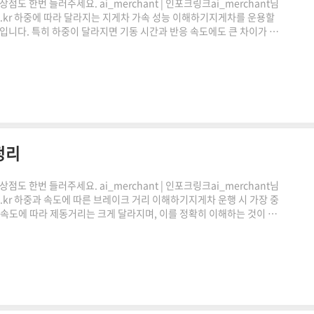
도 한번 들러주세요. ai_merchant | 인포크링크ai_merchant님
.co.kr 하중에 따라 달라지는 지게차 가속 성능 이해하기지게차를 운용할
능입니다. 특히 하중이 달라지면 기동 시간과 반응 속도에도 큰 차이가 발
동 시간의 개념을 쉽게 이해하고, 실제 계산기 활용 방법까지 자연스럽
팡링크 클릭하시어, 주문하시면 저에게 많은 도움이 됩니다. 감사합니
이에 따른 일정액의 수수료를 제공받습니다." ..
정리
도 한번 들러주세요. ai_merchant | 인포크링크ai_merchant님
co.kr 하중과 속도에 따른 브레이크 거리 이해하기지게차 운행 시 가장 중
 속도에 따라 제동거리는 크게 달라지며, 이를 정확히 이해하는 것이 안
레이크 거리 계산 원리와 실제 현장에서 활용 가능한 기준을 쉽게 풀어
거리는 브레이크를 작동한 순간부터 완전히 정지할 때까지 이동하는
 않습니다.하중이 증가하면 관성이 커지기 때문에같은 ..