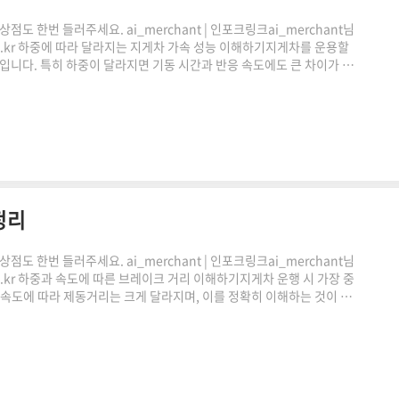
도 한번 들러주세요. ai_merchant | 인포크링크ai_merchant님
.co.kr 하중에 따라 달라지는 지게차 가속 성능 이해하기지게차를 운용할
능입니다. 특히 하중이 달라지면 기동 시간과 반응 속도에도 큰 차이가 발
동 시간의 개념을 쉽게 이해하고, 실제 계산기 활용 방법까지 자연스럽
팡링크 클릭하시어, 주문하시면 저에게 많은 도움이 됩니다. 감사합니
이에 따른 일정액의 수수료를 제공받습니다." ..
정리
도 한번 들러주세요. ai_merchant | 인포크링크ai_merchant님
co.kr 하중과 속도에 따른 브레이크 거리 이해하기지게차 운행 시 가장 중
 속도에 따라 제동거리는 크게 달라지며, 이를 정확히 이해하는 것이 안
레이크 거리 계산 원리와 실제 현장에서 활용 가능한 기준을 쉽게 풀어
거리는 브레이크를 작동한 순간부터 완전히 정지할 때까지 이동하는
 않습니다.하중이 증가하면 관성이 커지기 때문에같은 ..