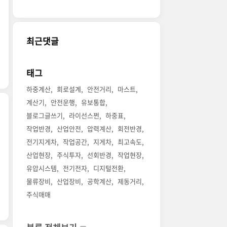
최근댓글
태그
하중계산
회로설계
안전거리
마스트
계산기
안전운행
유보통합
블로그글쓰기
라이선스쩐
하중표
작업반경
산업안전
압력계산
회전반경
전기지게차
작업공간
지게차
최고속도
산업현장
주식투자
선회반경
작업현장
유압시스템
전기전자
디지털전환
물류장비
산업장비
공학계산
제동거리
주식매매