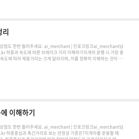
정리
도 한번 들러주세요. ai_merchant | 인포크링크ai_merchant님
co.kr 하중과 속도에 따른 브레이크 거리 이해하기지게차 운행 시 가장 중
 속도에 따라 제동거리는 크게 달라지며, 이를 정확히 이해하는 것이 안
레이크 거리 계산 원리와 실제 현장에서 활용 가능한 기준을 쉽게 풀어
거리는 브레이크를 작동한 순간부터 완전히 정지할 때까지 이동하는
 않습니다.하중이 증가하면 관성이 커지기 때문에같은 ..
눈에 이해하기
도 한번 들러주세요. ai_merchant | 인포크링크ai_merchant님
.co.kr 하중중심과 축간거리로 보는 안정성 기준은?지게차를 운용할 때