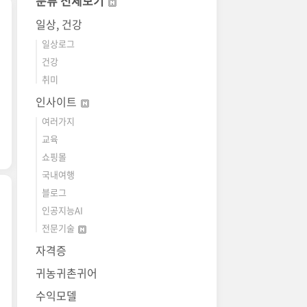
분류 전체보기
일상, 건강
일상로그
건강
취미
인사이트
여러가지
교육
쇼핑몰
국내여행
블로그
인공지능AI
전문기술
자격증
귀농귀촌귀어
수익모델