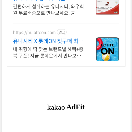
송
간편하게 섭취하는 유니시티, 와우회
원 무료배송으로 만나보세요. 균형
잡힌 영양 섭취, 다양한 비타민을 쿠
팡에서 한눈에 비교하고 쇼핑하세요.
https://m.lotteon.com
광고
유니시티 X 롯데ON 첫구매 최대
5천원 혜택!
내 취향에 딱 맞는 브랜드별 혜택+중
복 쿠폰! 지금 롯데온에서 만나보세
요!