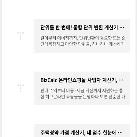
안전성과 효율성에 직결됩니다. ElectroCalc는
단위를 한 번에! 통합 단위 변환 계산기 완벽 안내
길이부터 에너지까지, 단위변환이 필요한 모든 순
간에복잡하고 다양한 단위들, 하나하나 계산하기
참 번거로우셨죠?길이, 면적, 부피는 물론 속도,
압력, 에너지, 온도까지.이제는 하나의 계산
BizCalc 온라인쇼핑몰 사업자 계산기, 수익과 세금까지 한 번에
판매 수익부터 비용·세금 계산까지 지원하는 통
합 허브온라인 쇼핑몰을 운영하다 보면 단순한 매
출 계산을 넘어, 순수익과 세금까지 꼼꼼히 따져봐
야 안정적인 사업 운영이 가능합니다. BizCalc
주택청약 가점 계산기, 내 점수 한눈에 확인하기