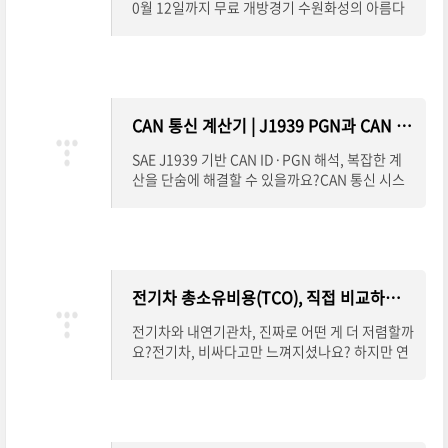
0월 12일까지 무료 개방경기 수원화성의 아름다
운 야경이 빛과 기술로 다시 태어납니다.2025년
9월 27일(토)부터 10월 12일(일)까지 총 16일간
열리는 *
CAN 통신 계산기 | J1939 PGN과 CAN ID, 이젠 쉽게 변환하세요
SAE J1939 기반 CAN ID·PGN 해석, 복잡한 계
산을 단숨에 해결할 수 있을까요?CAN 통신 시스
템을 설계하거나 분석할 때 가장 어렵고 헷갈리는
부분 중 하나가 바로 CAN ID와 PGN의 변환입니
다. 특히 SAE J1939
전기차 총소유비용(TCO), 직접 비교하고 계산하세요
전기차와 내연기관차, 진짜로 어떤 게 더 저렴할까
요?전기차, 비싸다고만 느껴지셨나요? 하지만 연
료비, 정비비, 보조금, 배터리 교체비용까지 모두
따져보면 이야기는 완전히 달라집니다.총소