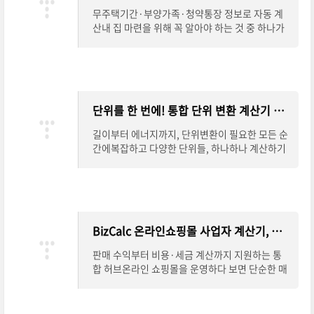
무주택기간·부양가족·청약통장 정보로 자동 계
산내 집 마련을 위해 꼭 알아야 하는 것 중 하나가
바로 주택청약 가점제입니다. 하지만 항목이 다양
하다 보니 직접 계산하려면 번거롭고 헷갈리
단위를 한 번에! 통합 단위 변환 계산기 완벽 안내
길이부터 에너지까지, 단위변환이 필요한 모든 순
간에복잡하고 다양한 단위들, 하나하나 계산하기
참 번거로우셨죠?길이, 면적, 부피는 물론 속도,
압력, 에너지, 온도까지.이제는 하나의 계산
BizCalc 온라인쇼핑몰 사업자 계산기, 수익과 세금까지 한 번에
판매 수익부터 비용·세금 계산까지 지원하는 통
합 허브온라인 쇼핑몰을 운영하다 보면 단순한 매
출 계산을 넘어, 순수익과 세금까지 꼼꼼히 따져봐
야 안정적인 사업 운영이 가능합니다. BizCalc