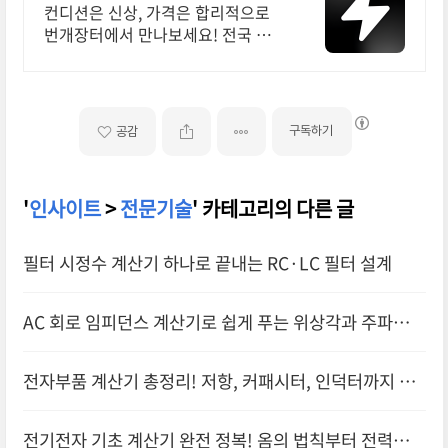
대 브랜드 중고거래
컨디션은 신상, 가격은 합리적으로
번개장터에서 만나보세요! 전국 각
지에서 올라오는 전국구 최다 상품
매일 10만 개 이상의 신규 상품 업로
드
구독하기
공감
'
인사이트
>
전문기술
' 카테고리의 다른 글
필터 시정수 계산기 하나로 끝내는 RC·LC 필터 설계
AC 회로 임피던스 계산기로 쉽게 푸는 위상각과 주파수
해석
전자부품 계산기 총정리! 저항, 커패시터, 인덕터까지 한
번에
전기전자 기초 계산기 완전 정복! 옴의 법칙부터 전력계산