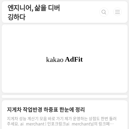
본문 바로가기
엔지니어, 삶을 디버
깅하다
지게차 작업반경 하중표 한눈에 정리
지게차 성능 계산기 모음 바로 가기 제가 운영하는 상점도 한번 들러
주세요. ai_merchant | 인포크링크ai_merchant님의 링크페이
지를 구경해보세요 👀link.inpock.co.kr 마스트 높이에 따른 허용