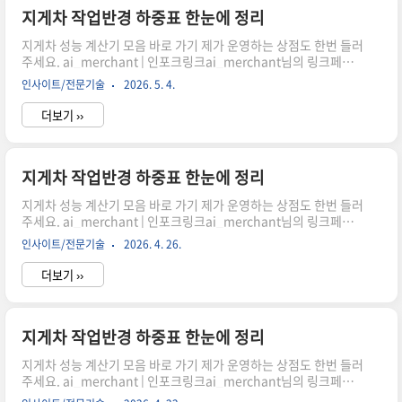
무엇인가지게차 하중표는 단순한 숫자표가 아닙니다.장비의 안전
지게차 작업반경 하중표 한눈에 정리
을 보장하는 핵심 기준이죠.작업반경, 즉 포크에서 하중 중심까지의
지게차 성능 계산기 모음 바로 가기 제가 운영하는 상점도 한번 들러
거리와마스트 높이에 따라 들어올릴 수..
주세요. ai_merchant | 인포크링크ai_merchant님의 링크페이
지를 구경해보세요 👀link.inpock.co.kr 마스트 높이에 따른 허용
인사이트/전문기술
2026. 5. 4.
하중 변화 핵심 이해지게차를 안전하게 운용하려면 작업반경과 마
스트 높이에 따른 허용하중을 정확히 이해하는 것이 중요합니다. 특
더보기 ››
히 하중 중심과 마스트 상승에 따라 실제 적재 가능 무게가 달라지기
때문에 이를 고려한 작업이 필수입니다. 본 글에서는 지게차 하중표
의 구조와 핵심 포인트를 쉽게 풀어 설명드립니다.지게차 하중표란
무엇인가지게차 하중표는 단순한 숫자표가 아닙니다.장비의 안전
지게차 작업반경 하중표 한눈에 정리
을 보장하는 핵심 기준이죠.작업반경, 즉 포크에서 하중 중심까지의
지게차 성능 계산기 모음 바로 가기 제가 운영하는 상점도 한번 들러
거리와마스트 높이에 따라 들어올릴 수..
주세요. ai_merchant | 인포크링크ai_merchant님의 링크페이
지를 구경해보세요 👀link.inpock.co.kr 마스트 높이에 따른 허용
인사이트/전문기술
2026. 4. 26.
하중 변화 핵심 이해지게차를 안전하게 운용하려면 작업반경과 마
스트 높이에 따른 허용하중을 정확히 이해하는 것이 중요합니다. 특
더보기 ››
히 하중 중심과 마스트 상승에 따라 실제 적재 가능 무게가 달라지기
때문에 이를 고려한 작업이 필수입니다. 본 글에서는 지게차 하중표
의 구조와 핵심 포인트를 쉽게 풀어 설명드립니다.지게차 하중표란
무엇인가지게차 하중표는 단순한 숫자표가 아닙니다.장비의 안전
지게차 작업반경 하중표 한눈에 정리
을 보장하는 핵심 기준이죠.작업반경, 즉 포크에서 하중 중심까지의
지게차 성능 계산기 모음 바로 가기 제가 운영하는 상점도 한번 들러
거리와마스트 높이에 따라 들어올릴 수..
주세요. ai_merchant | 인포크링크ai_merchant님의 링크페이
지를 구경해보세요 👀link.inpock.co.kr 마스트 높이에 따른 허용