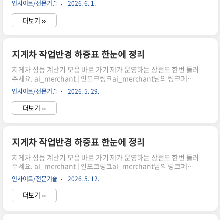
인사이트/전문기술
2026. 6. 1.
하중 변화 핵심 이해지게차를 안전하게 운용하려면 작업반경과 마
스트 높이에 따른 허용하중을 정확히 이해하는 것이 중요합니다. 특
더보기 ››
히 하중 중심과 마스트 상승에 따라 실제 적재 가능 무게가 달라지기
때문에 이를 고려한 작업이 필수입니다. 본 글에서는 지게차 하중표
의 구조와 핵심 포인트를 쉽게 풀어 설명드립니다.지게차 하중표란
무엇인가지게차 하중표는 단순한 숫자표가 아닙니다.장비의 안전
지게차 작업반경 하중표 한눈에 정리
을 보장하는 핵심 기준이죠.작업반경, 즉 포크에서 하중 중심까지의
지게차 성능 계산기 모음 바로 가기 제가 운영하는 상점도 한번 들러
거리와마스트 높이에 따라 들어올릴 수..
주세요. ai_merchant | 인포크링크ai_merchant님의 링크페이
지를 구경해보세요 👀link.inpock.co.kr 마스트 높이에 따른 허용
인사이트/전문기술
2026. 5. 29.
하중 변화 핵심 이해지게차를 안전하게 운용하려면 작업반경과 마
스트 높이에 따른 허용하중을 정확히 이해하는 것이 중요합니다. 특
더보기 ››
히 하중 중심과 마스트 상승에 따라 실제 적재 가능 무게가 달라지기
때문에 이를 고려한 작업이 필수입니다. 본 글에서는 지게차 하중표
의 구조와 핵심 포인트를 쉽게 풀어 설명드립니다.지게차 하중표란
무엇인가지게차 하중표는 단순한 숫자표가 아닙니다.장비의 안전
지게차 작업반경 하중표 한눈에 정리
을 보장하는 핵심 기준이죠.작업반경, 즉 포크에서 하중 중심까지의
지게차 성능 계산기 모음 바로 가기 제가 운영하는 상점도 한번 들러
거리와마스트 높이에 따라 들어올릴 수..
주세요. ai_merchant | 인포크링크ai_merchant님의 링크페이
지를 구경해보세요 👀link.inpock.co.kr 마스트 높이에 따른 허용
인사이트/전문기술
2026. 5. 12.
하중 변화 핵심 이해지게차를 안전하게 운용하려면 작업반경과 마
스트 높이에 따른 허용하중을 정확히 이해하는 것이 중요합니다. 특
더보기 ››
히 하중 중심과 마스트 상승에 따라 실제 적재 가능 무게가 달라지기
때문에 이를 고려한 작업이 필수입니다. 본 글에서는 지게차 하중표
의 구조와 핵심 포인트를 쉽게 풀어 설명드립니다.지게차 하중표란